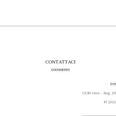
CONTATTACI
030918393
Pri
OCM vino – Reg. U
© 2023