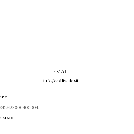
EMAIL
info@collivaibo.it
ione
P E42H23000400004.
by
MADL