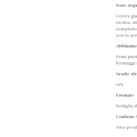
Note orga
Colore gia
esotica, m
complesso
con la pe
Abbiname
Primi piat
formaggi s
Grado Alc
14%
Formato
bottiglia d
Contiene S
Vino prodo