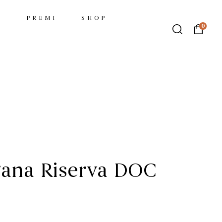
I
PREMI
SHOP
0
A
ana Riserva DOC
€