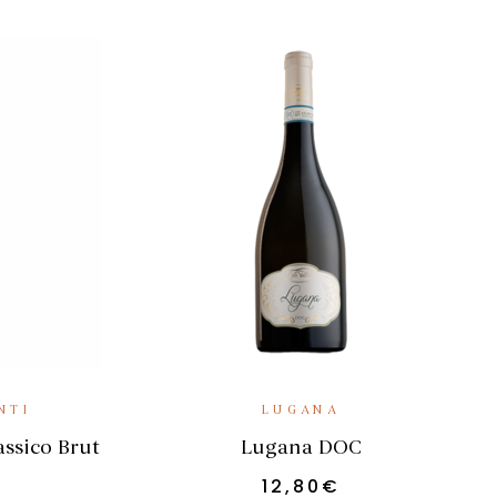
RRELLO
AGGIUNGI AL CARRELLO
NTI
LUGANA
ssico Brut
Lugana DOC
12,80
€