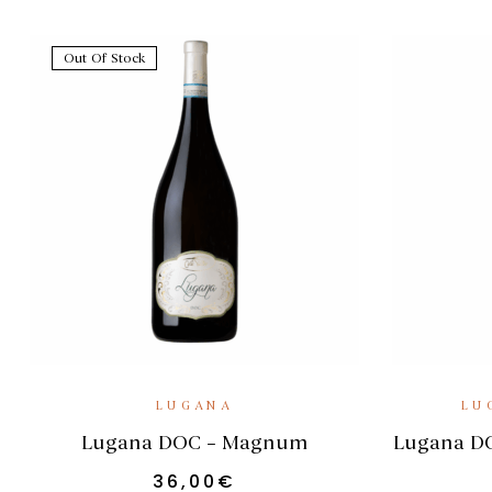
Out Of Stock
LEGGI TUTTO
AGG
LUGANA
LU
Lugana DOC – Magnum
Lugana DO
36,00
€