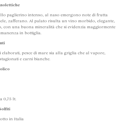
nolettiche
llo paglierino intenso, al naso emergono note di frutta
iele, zafferano. Al palato risulta un vino morbido, elegante,
, con una buona mineralità che si evidenzia maggiormente
rmanenza in bottiglia.
nti
ti elaborati, pesce di mare sia alla griglia che al vapore,
tagionati e carni bianche.
olico
a 0,75 lt.
olfiti
tto in Italia