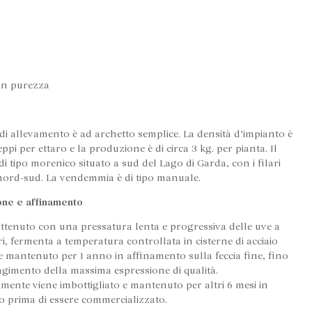
in purezza
 di allevamento è ad archetto semplice. La densità d’impianto è
eppi per ettaro e la produzione è di circa 3 kg. per pianta. Il
di tipo morenico situato a sud del Lago di Garda, con i filari
 nord-sud. La vendemmia è di tipo manuale.
ione e affinamento
ottenuto con una pressatura lenta e progressiva delle uve a
ri, fermenta a temperatura controllata in cisterne di acciaio
e mantenuto per 1 anno in affinamento sulla feccia fine, fino
ngimento della massima espressione di qualità.
mente viene imbottigliato e mantenuto per altri 6 mesi in
 prima di essere commercializzato.