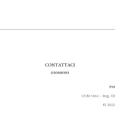
CONTATTACI
030918393
Pri
OCM vino – Reg. U
© 2023