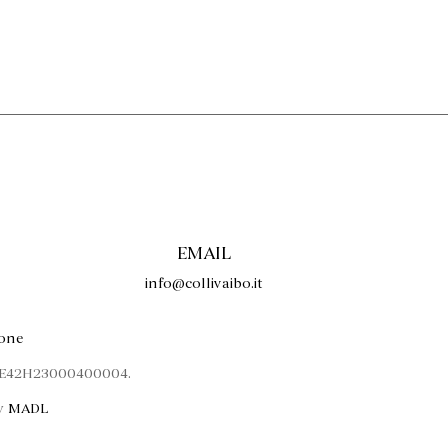
EMAIL
info@collivaibo.it
ione
P E42H23000400004.
by
MADL