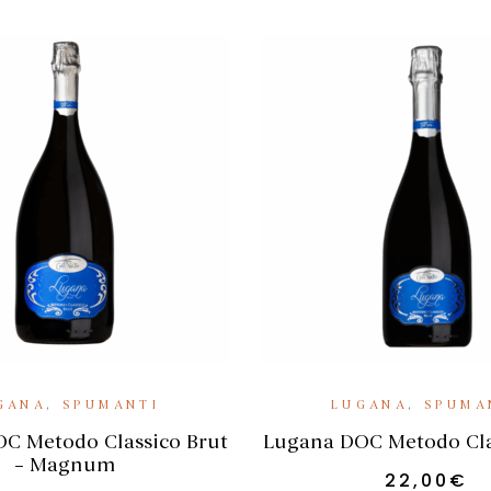
IUNGI AL CARRELLO
AGGIUNGI AL CA
GANA
,
SPUMANTI
LUGANA
,
SPUMA
C Metodo Classico Brut
Lugana DOC Metodo Cla
– Magnum
22,00
€