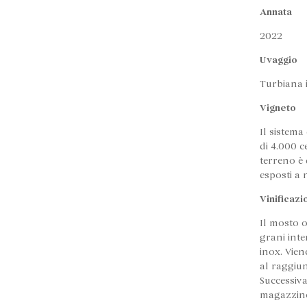
Annata
2022
Uvaggio
Turbiana 
Vigneto
Il sistema
di 4.000 c
terreno è 
esposti a
Vinificaz
Il mosto 
grani inte
inox. Vien
al raggiu
Successiva
magazzino